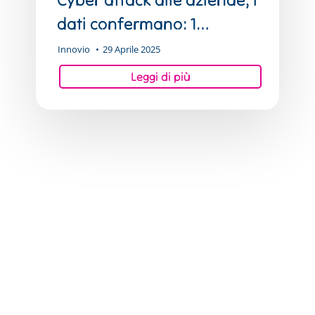
su
dati confermano: 1
2
impresa su 2 ne è colpita
Innovio
29 Aprile 2025
ne
è
colpita