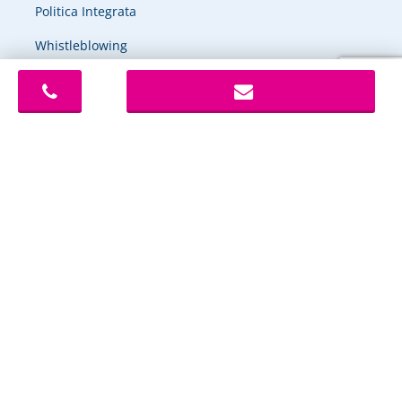
Politica Integrata
Whistleblowing
Codice Etico
@ 2026 All Right Reserved – Innovio SpA – Società soggetta a