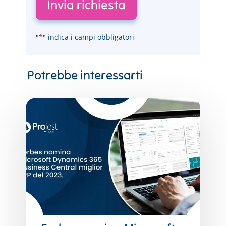
"
*
" indica i campi obbligatori
Forbes
nomina
Microsoft
Dynamics
365
Business
Central
miglior
ERP