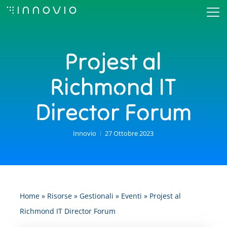
Skip
to
Close
main
Menu
Projest al
content
Richmond IT
Director Forum
Innovio
27 Ottobre 2023
Home
»
Risorse
»
Gestionali
»
Eventi
»
Projest al
Richmond IT Director Forum